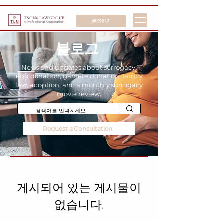
TSONG LAW GROUP
문의하기
A Professional Corporation
블로그
News and updates about surrogacy,
egg donation, gamete donation, family
law, adoption, and a monthly surrogacy
movie review.
Request a Consultation
게시되어 있는 게시물이
없습니다.