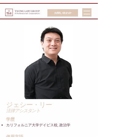
TSONG LAW GROUP
お問い合わせ
A Professional Corporation
ジェシー・リー
法律アシスタント
学歴
,
カリフォルニア大学デイビス校
政治学
使用言語