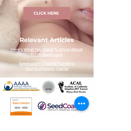
庭
CLICK HERE
Relevant Articles
Here’s What You Need To Know About
TLG’S Seedcoach
Seedcoach’s Tips for Funding
Your Surrogacy: Grants