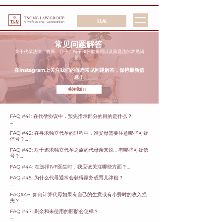
TSONG LAW GROUP
联系
A Professional Corporation
常见问题解答
关于代孕法律、收养、卵子、精子和胚胎捐赠以及家庭法的常见问
题。
在Instagram上关注我们的每周常见问题解答，保持最新信
息！
关注我们！
FAQ #41: 在代孕协议中，预先指示部分的目的是什么？

代孕协议中的预先医疗指示部分解决了代母在怀孕期间面临生命
FAQ #42: 在寻求独立代孕的过程中，准父母需要注意哪些可疑
威胁状况的情境。

信号？

它允许准父母请求维持生命的措施，以确保即使代母面临生命威
FAQ #43: 对于追求独立代孕之旅的代母亲来说，有哪些可疑信
代母位于其他国家。在大多数情况下，这种情况很难处理。

胁，也能顺利分娩。

号？

曾被机构拒绝的代母。机构对代母通过医疗筛查所需的条件非常
典型的条款会说明，当代母的怀孕达到可存活阶段，并且治疗医
FAQ #44: 在选择IVF医生时，我应该关注哪些方面？

微管理的准父母。如果准父母表现出会对您的怀孕进行微管理的
了解。如果代母曾向机构申请并被拒绝，通常她也会被您的诊所
生认为将代母放置在生命维持设备上对婴儿的健康是必要时，代
迹象，那么他们就需要通过机构或代理人来处理相关事宜，这样
拒绝。

母及其配偶将同意继续使用生命维持设备以保持妊娠。

FAQ #45: 为什么代母通常会获得家务或育儿津贴？

大多数人会查看SART上的怀孕和活产成功率。辅助生殖技术协会
您就不必直接与他们打交道。

（Society for Assisted Reproductive Technology）是致力
听起来太美好的事情。代母的需求很高，关于代母补偿的信息也
协议中的这一部分通常将未覆盖的医疗费用分配给准父母。一些
一些准父母可能会问：“为什么这些会包含在她的赔偿包里？”

于为寻求IVF和其他辅助生殖程序的人士设定和维持最高护理标准
无法达成补偿协议。在起草合同之前，确定好您的补偿方案是很
足够丰富，让人们能够了解市场价格。虽然代母会对家人和朋友
条款会要求代母提前准备预先指示。尽管此事件非常罕见，但这
FAQ#46: 如何计算代母如果有自己的生意或有小费时的收入损
家务和育儿津贴的目的是为了让代母在孕期发生相关健康问题
的主要组织。

重要的。如果您无法与准父母就补偿方案达成一致，或者在最后
给予折扣，但要小心那些未知的候选人，他们提出免费或远低于
是在合同审查中需要仔细讨论的重要部分。
失？

时，不需要继续进行家务或照顾孩子的活动。如果她被迫做这些
时刻进行了更改，这就是一个红旗信号。

市场价格的代孕服务。
事情，可能会导致早产或流产。

大多数人会考虑地点，因为他们可能需要在诊所内进行胚胎创
FAQ #47: 剩余和未使用的胚胎会怎样？

有几种方法可以做到这一点。一种方法是查看她的税单，查看她
建。要考虑诊所在代孕方面的限制程度，他们的候选人是否会在
准父母不愿意建立托管账户，未能足额资金托管，或未能保持托
报告的年收入，并计算每日或每小时的工资。

因此，从某种意义上说，这项福利帮助了准父母，因为它给予代
这里被排除，而在其他诊所则不会。

管账户足够长的时间。托管账户可以保护代母亲，确保有足够的