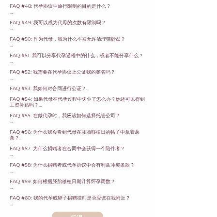
生育患者对他们不再需要的胚胎有四种选择。

母一个不超出自己极限的福利。

资金支付您的补偿和费用。您的律师应当告知您托管账户中应存
FAQ #48: 代孕协议中旅行限制的目的是什么？

第二种方法可以查看银行对账单，看看有多少收入被存入，因为
大多数人应该考虑是否有团队成员专门负责第三方生殖。
入多少资金以及应保持多长时间。如果准父母在支付方面有困
他们可以通过胚胎捐赠合同将胚胎捐赠给其他夫妇。

并不是所有收入都会报告给国税局（IRS）。

此外，许多 IVF 诊所不允许孩子在场，因此代母可能需要育儿
难，这将是一个问题。
国际旅行：

服务以便参加 IVF 预约。
FAQ #49: 我可以成为代母的次数有限制吗？

他们可以将其捐赠给科学用于医学研究。

第三种方法可以是自我报告的收入，但通常这可能会限制在最低
两个原因：

工资或合理的费率。

在美国，通常没有限制女性可以成为代母的次数，除非在华盛顿
他们可以选择处置和销毁胚胎。

FAQ #50: 作为代母，我为什么不被允许清理猫砂盆？

州，该州要求代母成功代孕交付不得超过两次。这项法律可能旨
大多数情况下，父母权利判决在美国以外地区不会生效。例如，
最后，生育患者可以选择将胚胎保持冷冻状态，这样可以保持冷
第四种方法可以是雇用助手来协助她完成任务的费用。例如，拥
在防止某人将代孕作为终身职业。

在墨西哥，代孕母亲将自动出现在出生证明上。

冻多年。

有日托生意的代母可以雇用助手来进行看护儿童的工作。
代母应该尽量避免清理猫砂盆，因为猫可能携带弓形虫，这对婴
FAQ #51: 我可以分享代孕過程中的什么，或者不能分享什么？

儿可能是有害的。

许多代孕机构限制代母为6次生育，并且之前有过2次剖腹产。
不久前，准父母还需要担心寨卡病毒传播，这可能导致出生缺
通常，保持胚胎冷冻会收取年度费用。
陷。

你可以与他人谈论的代孕经历将取决于你具体的合同。

猫可以通过吃小型啮齿动物或其他小动物感染弓形虫，这种寄生
FAQ #52: 我需要在代孕协议上公证我的签名吗？

虫通过粪便排出，因此可以传播给接触污垢猫砂盆的人。

航空旅行： 在妊娠的前三个月和最后的三个月里，乘飞机旅行
大多数合同中都有关于保密的条款。

可能对怀孕构成危险。

一些州要求对代孕协议进行公证。

为了预防感染，应该让猫待在室内，并让其他人来清理猫砂盆。
FAQ #53: 我如何对合同进行公证？

我们的标准条款禁止透露可能识别其他方的信息，例如他们的姓
协议中通常规定，在妊娠 x 周后不得跨州旅行，且在妊娠 x 周
这些州包括加利福尼亚州、纽约州、华盛顿州（尽管可以有见证
名、照片和他们的位置。

后不得在距离医院超过 100 英里的地方旅行。这可以防止代孕
FAQ #54: 如果代母在代孕过程中失业了怎么办？她还可以得到
您可以将合同打印出来，然后去公共公证人处。您当地的邮局、
人）。

母亲在一个对代孕不友好的州或不承认父母权利命令的州提前分
工资补贴吗？

UPS和Fedex Kinkos通常提供公证、打印和扫描服务。

通常，各方可以沟通他们的代孕经历，发布并告诉他人他们正在
娩。 此外，如果在旅行期间发生紧急分娩，医疗费用可能会更
有时国际准父母可能需要公证代孕协议，因此即使法律没有要
进行代孕，或发布他们怀孕的照片。

FAQ #55: 在做代孕时，我应该如何选择托管公司？

高。
如果她找到新工作且没有提供所需的工资单，她也将不符合获得
如果您的律师认为可以，您还可以使用在线公证服务。

求，相关方仍可能会进行公证。

失去工资的资格。

合同的条款，例如补偿，可能也是保密的。

选择一个财务稳定的托管服务提供商，确保其团队拥有强大的财
一些网站，如notarize.com，提供随时公证的服务，尽管您需
最后，有时进行公证是个好主意，可以防止关于某人是否签署合
FAQ #56: 为什么我会看到代母在胚胎移植日的帖子中拿着薯
务和专业经验来管理交易和付款。

如果代母失去就业，她应申请失业保险。

要提供社会安全号码。

同的争议。
请务必阅读保密条款，因为你的条款可能与我们的不同，并且这
条？

如果您不是美国居民，您可能需要您的律师安排一个特殊的网络
也是可以谈判的内容。
透明性

在加利福尼亚州，失业保险最长可持续26周，并替代她之前工
公证服务，或者您可以前往美国领事馆或大使馆进行国际公证。
FAQ #57: 为什么捐赠者在合同中会获得一个陪伴者？

代母在移植日的帖子中拿着薯条是一种在社交媒体上出现的俏皮
确保托管公司提供访问余额和付款请求的方式，以便快速发现错
资的60%。

趋势。

误和未经授权的交易。

捐赠者选择的陪伴者在取卵当天陪伴她，协助她完成手术，因为
代母还应通知准父母和代理机构，如果她的保险因失业而终止。

FAQ #58: 为什么捐赠者或代孕协议中会有利益冲突条款？

她将在麻醉下进行手术。

这个想法基于一种幽默的关联，即吃薯条与胚胎植入之间存在某
 声誉

种联系。尽管没有科学证据支持这一说法，但一些帖子建议薯条
寻求专业人士或前客户的推荐，以确认您潜在的托管公司的可靠
各方可以决定是否根据《综合预算协调法案》(COBRA) 继续保
在几乎所有的代孕和捐赠协议中，准父母会为捐赠者或代孕者的
取卵后，捐赠者独自返回酒店并不安全。

中的盐分可能会对胚胎植入有所帮助。

性。

险。

FAQ #59: 如何根据胚胎移植日期计算怀孕周数？

律师费用进行支付。

此外，陪伴者还会在取卵旅行期间提供陪伴和支持，帮助确保捐
赠者的安全，因为她将身处一个新城市。
这是一种有趣的方式，让代母和那些参与试管婴儿旅程的人分享
保护措施

如果雇主因代母的怀孕而解雇她，这可能构成非法歧视。
通常，怀孕的第一周是从你最后一次月经的第一天开始计算。

这是因为捐赠者或代孕者不应该自己承担律师费用。 然而，当
他们的经历，营造出一个积极和支持的社区，围绕着他们生活中
确保托管公司具备足够的保险，以防范网络攻击、盗窃和错误所
FAQ #60: 我的代孕或卵子捐赠律师是否应该在我附近？

另一方支付他们的律师费用时，这确实会导致与他们律师之间潜
这个重要时刻。
导致的潜在损失。
胚胎移植后的怀孕第一周是从胚胎移植日期算起的两周加上胚胎
在的利益冲突。

你不需要根据居住地点选择律师。

的年龄天数。
