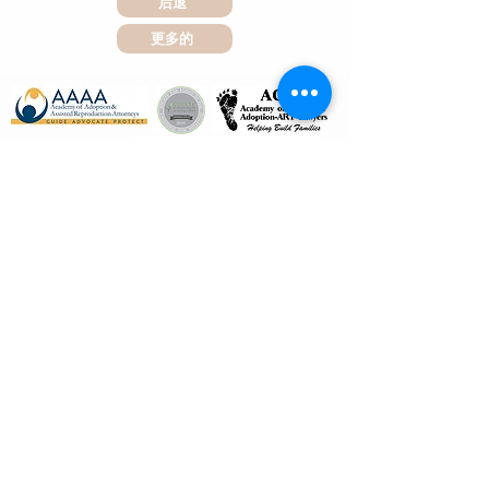
后退
然而，各州律师协会允许在当事方被告知该安排、相关风险并知
与律师的合同审查预约可以通过视频或电话进行，而不是面对
这是因为胚胎移植日期类似于自然排卵日期，而排卵通常是在你
情同意的情况下，放弃这一利益冲突。

面。

最后一次月经后的两周。

更多的
这就是几乎每份捐赠或代孕协议中都会包含利益冲突条款的原
你不需要亲自前往律师办公室阅读或签署文件。

但胚胎已经有几天的发育时间，因此这些天数会计算在你的怀孕
因。
天数内。
你可以电子签署我们的委托协议，有时合同也可以电子签署。

对于需要面对面公证的合同，你可以去任何公证人处签署。
Download our IVF
Calculator